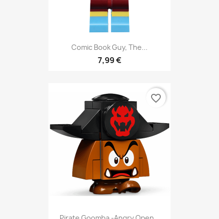
Comic Book Guy, The...
7,99 €
favorite_border
Pirate Goomba -Angry Open...