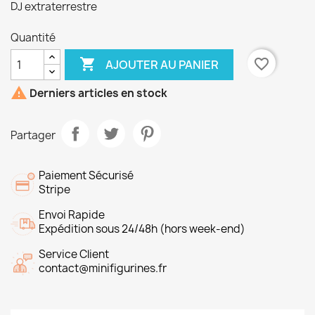
DJ extraterrestre
Quantité

favorite_border
AJOUTER AU PANIER

Derniers articles en stock
Partager
Paiement Sécurisé
Stripe
Envoi Rapide
Expédition sous 24/48h (hors week-end)
Service Client
contact@minifigurines.fr