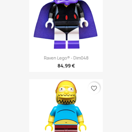
Raven Lego® - Dim048
84,99 €
favorite_border