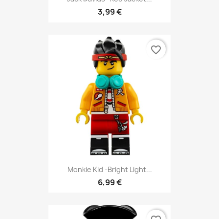
3,99 €
favorite_border
Monkie Kid -Bright Light...
6,99 €