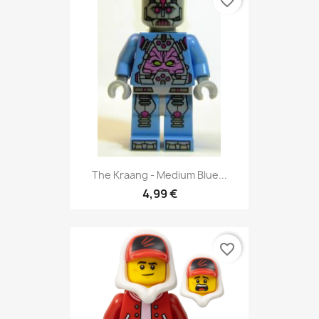
favorite_border
The Kraang - Medium Blue...
4,99 €
favorite_border