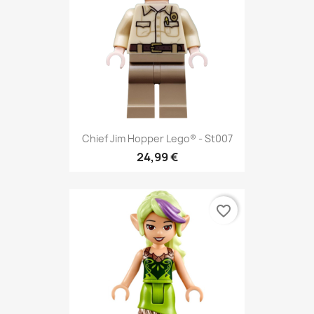
Chief Jim Hopper Lego® - St007
24,99 €
favorite_border