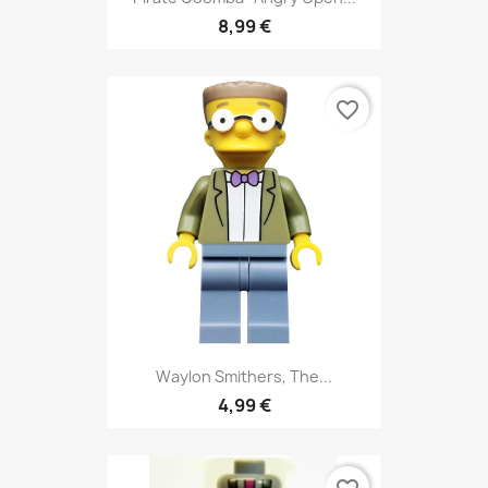
8,99 €
favorite_border
Waylon Smithers, The...
4,99 €