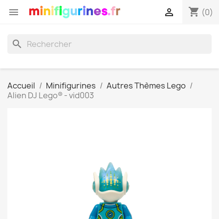
shopping_cart


(0)
search
Accueil
Minifigurines
Autres Thèmes Lego
Alien DJ Lego® - vid003