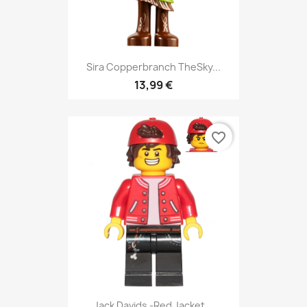
Sira Copperbranch TheSky...
13,99 €
favorite_border
Jack Davids -Red Jacket...