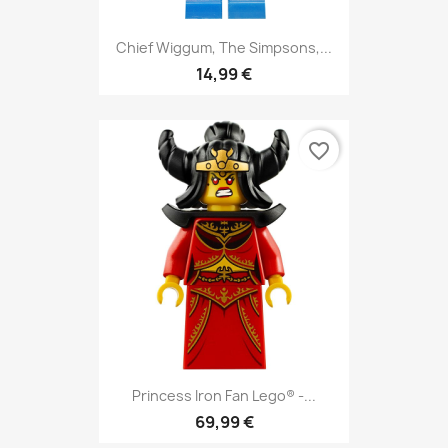
Chief Wiggum, The Simpsons,...
14,99 €
favorite_border
Princess Iron Fan Lego® -...
69,99 €