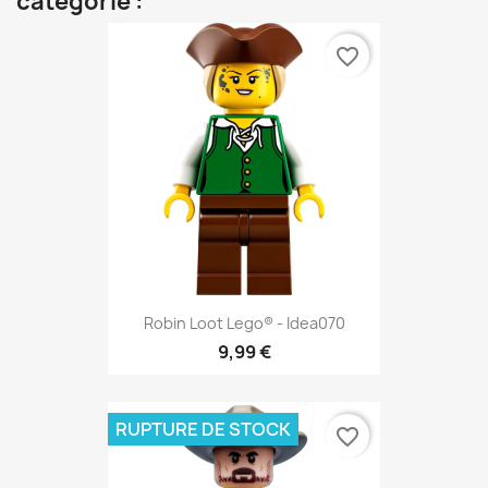
catégorie :
favorite_border
Robin Loot Lego® - Idea070
9,99 €
RUPTURE DE STOCK
favorite_border