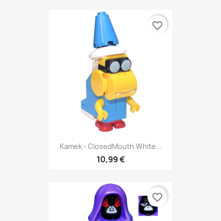
favorite_border
Kamek - ClosedMouth White...
10,99 €
favorite_border