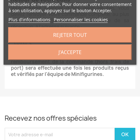
habitudes de navigation. Pour donner votre consentement
Vous pouvez changer d'avis, dans ce cas, vous
à son utilisation, appuyez sur le bouton Accepter.
devez renvoyer votre commande complète, au plus
Plus d'informations
Personnaliser les cookies
tard quatorze (14) jours après la date de sa
réception, à l'adresse suivante :
REJETER TOUT
NB MARKET 837, Route du Gros Bois 38500 La Buisse
- FRANCE
J'ACCEPTE
Les frais de retour sont à votre charge, et le
remboursement de la commande (hors frais de
port) sera effectuée une fois les produits reçus
et vérifiés par l'équipe de Minifigurines.
Recevez nos offres spéciales