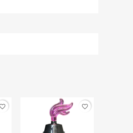
vorite_border
favorite_border