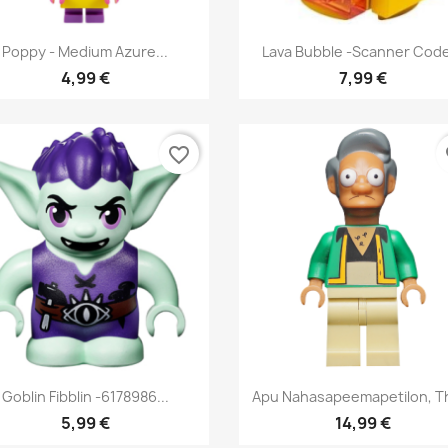
Aperçu rapide
Aperçu rapide


Poppy - Medium Azure...
Lava Bubble -Scanner Code
4,99 €
7,99 €
favorite_border
fa
Aperçu rapide
Aperçu rapide


Goblin Fibblin -6178986...
Apu Nahasapeemapetilon, Th
5,99 €
14,99 €