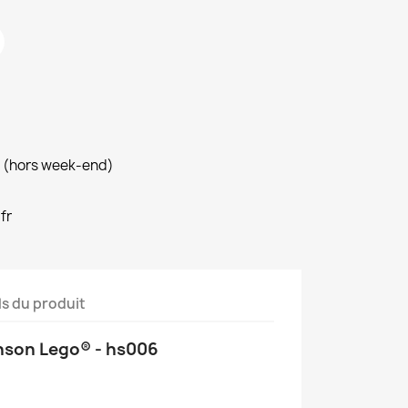
h (hors week-end)
fr
ls du produit
anson Lego® - hs006