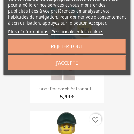
pour améliorer nos services et vous montrer des
publicités liées à vos préférences en analysant vos
favorite_border
habitudes de navigation. Pour donner votre consentement
à son utilisation, appuyez sur le bouton Accepter.
Plus d'informations
Personnaliser les cookies
REJETER TOUT
J'ACCEPTE
Lunar Research Astronaut-...
5,99 €
favorite_border