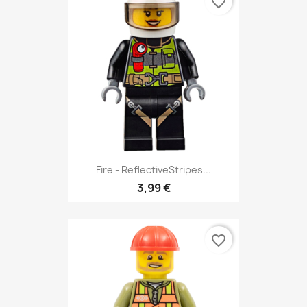
favorite_border
Fire - ReflectiveStripes...
3,99 €
favorite_border