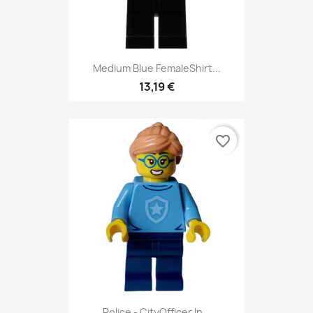
Medium Blue FemaleShirt...
13,19 €
favorite_border
Police - CityOfficer In...