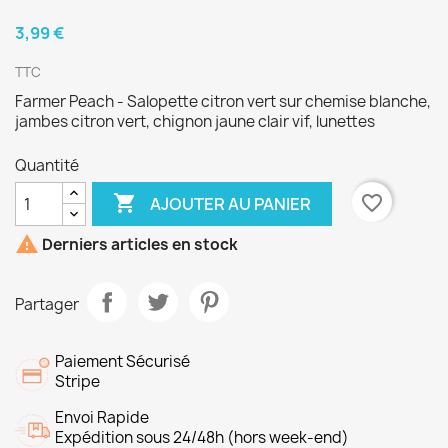
3,99 €
TTC
Farmer Peach - Salopette citron vert sur chemise blanche,
jambes citron vert, chignon jaune clair vif, lunettes
Quantité

favorite_border
AJOUTER AU PANIER

Derniers articles en stock
Partager
Paiement Sécurisé
Stripe
Envoi Rapide
Expédition sous 24/48h (hors week-end)