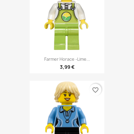
Farmer Horace -Lime...
3,99 €
favorite_border