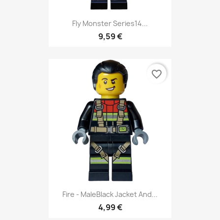
Fly Monster Series14...
9,59 €
favorite_border
Fire - MaleBlack Jacket And...
4,99 €