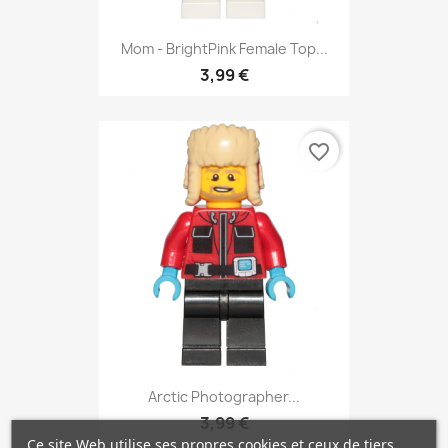
Mom - BrightPink Female Top...
3,99 €
favorite_border
Arctic Photographer...
3,99 €
Ce site Web utilise ses propres cookies et ceux de tiers