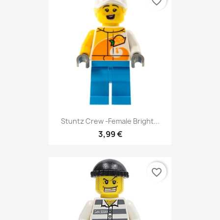
favorite_border
Stuntz Crew -Female Bright...
3,99 €
favorite_border