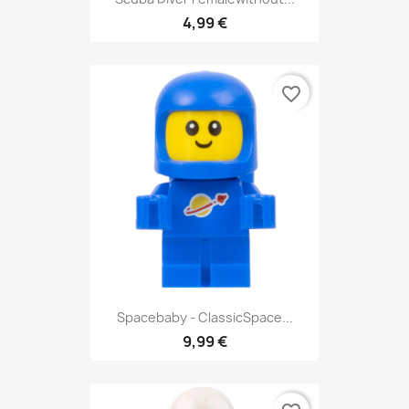
4,99 €
favorite_border
Spacebaby - ClassicSpace...
9,99 €