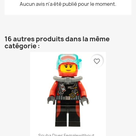
Aucun avis n'a été publié pour le moment.
16 autres produits dans la même
catégorie :
favorite_border
Scuba Diver Femalewithout...