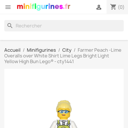
shopping_cart


(0)
search
Accueil
Minifigurines
City
Farmer Peach -Lime
Overalls over White Shirt Lime Legs Bright Light
Yellow High Bun Lego® - cty1441