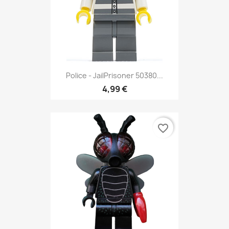
Police - JailPrisoner 50380...
4,99 €
favorite_border