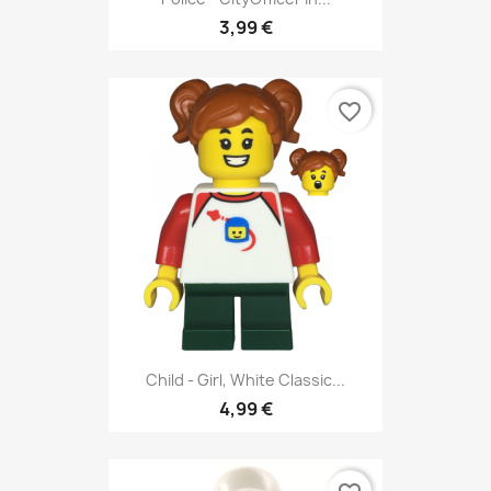
3,99 €
favorite_border
Child - Girl, White Classic...
4,99 €