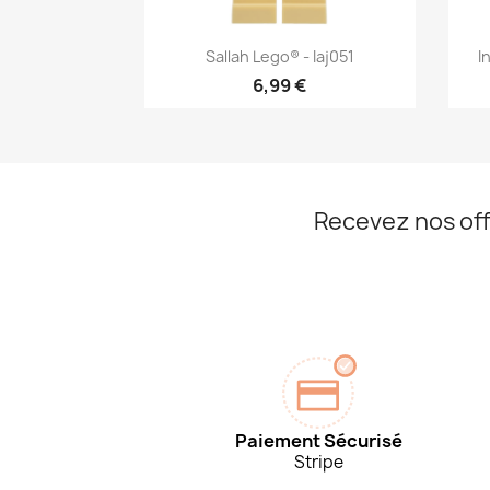
Aperçu rapide

Sallah Lego® - Iaj051
I
6,99 €
Recevez nos off
Paiement Sécurisé
Stripe