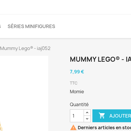
S
SÉRIES MINIFIGURES
Mummy Lego® - iaj052
MUMMY LEGO® - I
7,99 €
TTC
Momie
Quantité

AJOUTER

Derniers articles en sto