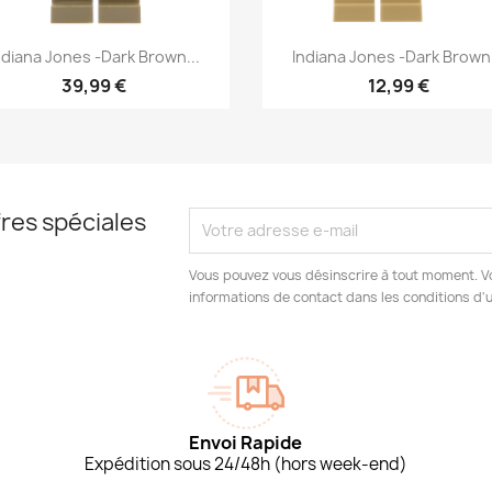
Aperçu rapide
Aperçu rapide


ndiana Jones -Dark Brown...
Indiana Jones -Dark Brown.
39,99 €
12,99 €
res spéciales
Vous pouvez vous désinscrire à tout moment. V
informations de contact dans les conditions d'ut
Envoi Rapide
Expédition sous 24/48h (hors week-end)