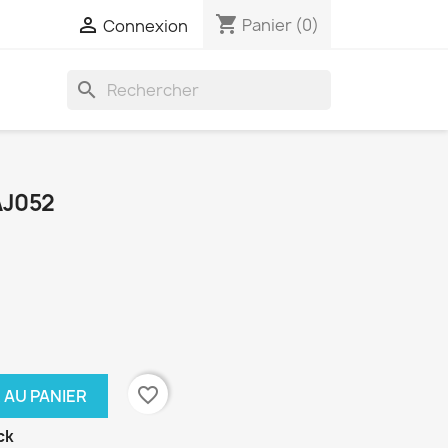
shopping_cart

Panier
(0)
Connexion
search
AJ052
favorite_border
 AU PANIER
ck