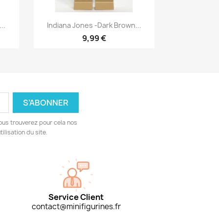
Aperçu rapide

..
Indiana Jones -Dark Brown...
9,99 €
ous trouverez pour cela nos
ilisation du site.
Service Client
contact@minifigurines.fr