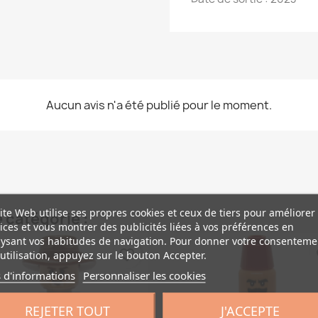
Aucun avis n'a été publié pour le moment.
ite Web utilise ses propres cookies et ceux de tiers pour améliorer
 catégorie :
ices et vous montrer des publicités liées à vos préférences en
ysant vos habitudes de navigation. Pour donner votre consenteme
favorite_border
fa
utilisation, appuyez sur le bouton Accepter.
 d'informations
Personnaliser les cookies
REJETER TOUT
J'ACCEPTE