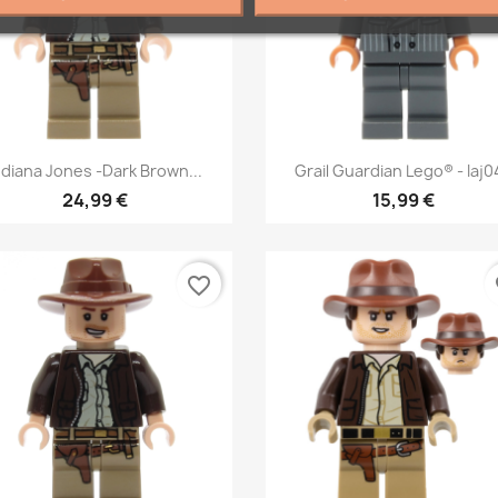
Aperçu rapide
Aperçu rapide


ndiana Jones -Dark Brown...
Grail Guardian Lego® - Iaj0
24,99 €
15,99 €
favorite_border
fa