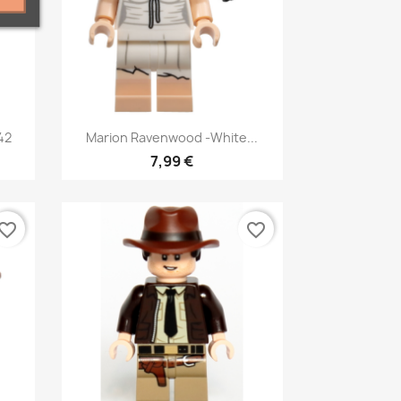
Aperçu rapide

42
Marion Ravenwood -White...
7,99 €
vorite_border
favorite_border