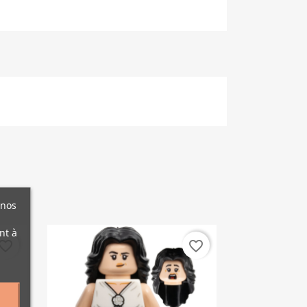
 nos
nt à
vorite_border
favorite_border