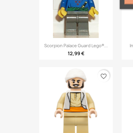
Aperçu rapide

Scorpion Palace Guard Lego®...
I
12,99 €
favorite_border