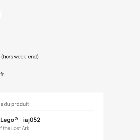
h (hors week-end)
fr
ls du produit
Lego® - iaj052
f the Lost Ark