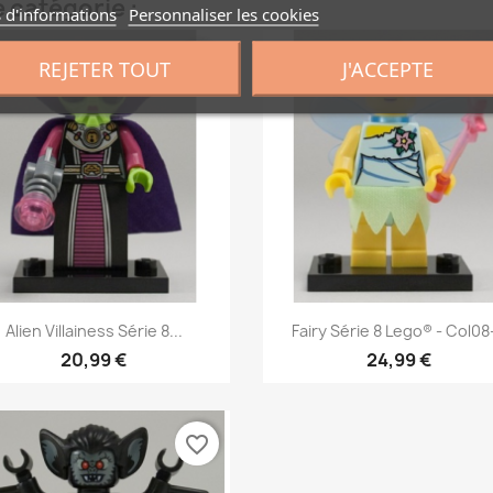
 catégorie :
 d'informations
Personnaliser les cookies
favorite_border
fa
REJETER TOUT
J'ACCEPTE
Aperçu rapide
Aperçu rapide


Alien Villainess Série 8...
Fairy Série 8 Lego® - Col08
20,99 €
24,99 €
favorite_border