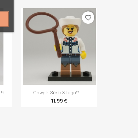
vorite_border
favorite_border
Aperçu rapide

-9
Cowgirl Série 8 Lego® -...
11,99 €