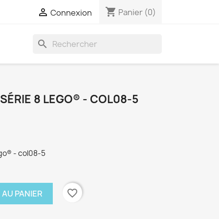
shopping_cart

Panier
(0)
Connexion
search
SÉRIE 8 LEGO® - COL08-5
go® - col08-5
favorite_border
 AU PANIER