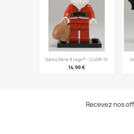
Aperçu rapide

Santa Série 8 Lego® - Col08-10
Va
14,99 €
Recevez nos off