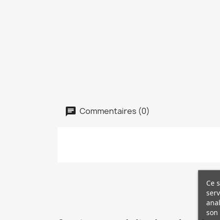
Commentaires (0)
Ce s
serv
anal
son 