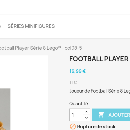
S
SÉRIES MINIFIGURES
ootball Player Série 8 Lego® - col08-5
FOOTBALL PLAYER 
16,99 €
TTC
Joueur de Football Série 8 Le
Quantité

AJOUTER

Rupture de stock