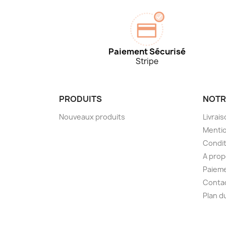
Paiement Sécurisé
Stripe
PRODUITS
NOTR
Nouveaux produits
Livrai
Mentio
Condit
A pro
Paieme
Conta
Plan d