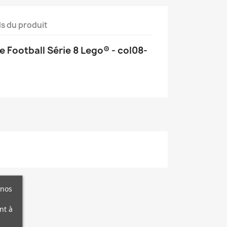
ls du produit
e Football Série 8 Lego® - col08-
 nos
nt à