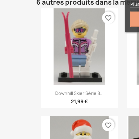
6 autres produits dans la même
Plus
favorite_border
Aperçu rapide

Downhill Skier Série 8...
21,99 €
favorite_border