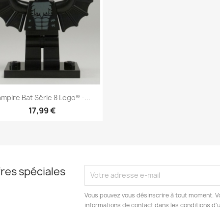
Aperçu rapide

mpire Bat Série 8 Lego® -...
17,99 €
res spéciales
Vous pouvez vous désinscrire à tout moment. V
informations de contact dans les conditions d'ut