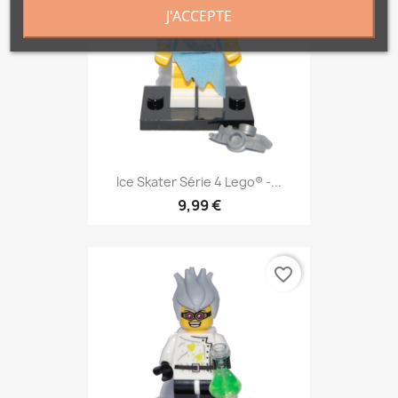
J'ACCEPTE
Ice Skater Série 4 Lego® -...
9,99 €
favorite_border