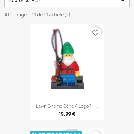

Référence, A à Z
Affichage 1-11 de 11 article(s)
favorite_border
Lawn Gnome Série 4 Lego® -...
19,99 €