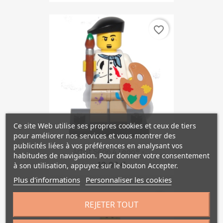
favorite_border
Ce site Web utilise ses propres cookies et ceux de tiers
pour améliorer nos services et vous montrer des
publicités liées à vos préférences en analysant vos
Artist Série 4 Lego® -...
habitudes de navigation. Pour donner votre consentement
19,99 €
à son utilisation, appuyez sur le bouton Accepter.
Plus d'informations
Personnaliser les cookies
favorite_border
REJETER TOUT