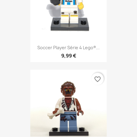
Soccer Player Série 4 Lego®...
9,99 €
favorite_border