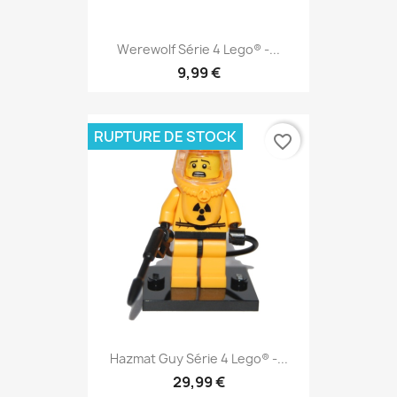
Werewolf Série 4 Lego® -...
9,99 €
RUPTURE DE STOCK
favorite_border
Hazmat Guy Série 4 Lego® -...
29,99 €