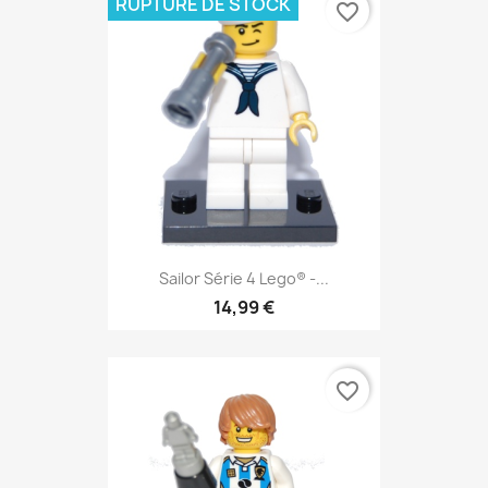
RUPTURE DE STOCK
favorite_border
Sailor Série 4 Lego® -...
14,99 €
favorite_border