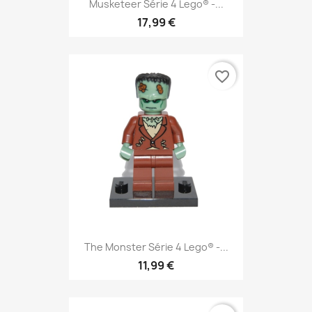
Musketeer Série 4 Lego® -...
17,99 €
favorite_border
The Monster Série 4 Lego® -...
11,99 €