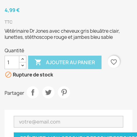
4,99 €
TTC
Vétérinaire Dr Jones avec cheveux gris bleuâtre clair,
lunettes, stéthoscope rouge et jambes bleu sable
Quantité

favorite_border
AJOUTER AU PANIER

Rupture de stock
Partager