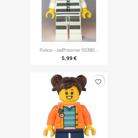
Police - JailPrisoner 50380...
5,99 €
favorite_border