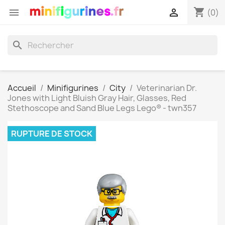
shopping_cart


(0)
search
Accueil
Minifigurines
City
Veterinarian Dr.
Jones with Light Bluish Gray Hair, Glasses, Red
Stethoscope and Sand Blue Legs Lego® - twn357
RUPTURE DE STOCK