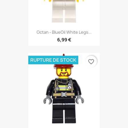
Octan - BlueOil White Legs...
6,99 €
RUPTURE DE STOCK
favorite_border