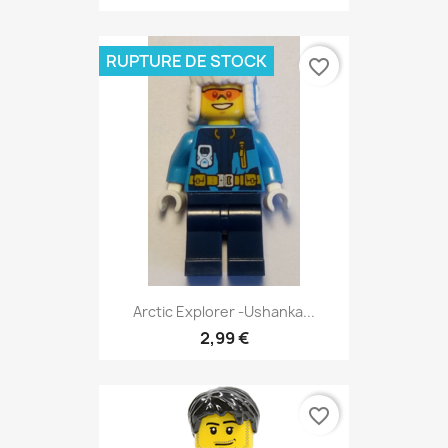
RUPTURE DE STOCK
favorite_border
Arctic Explorer -Ushanka...
2,99 €
favorite_border