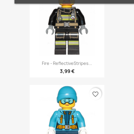
Fire - ReflectiveStripes...
3,99 €
favorite_border