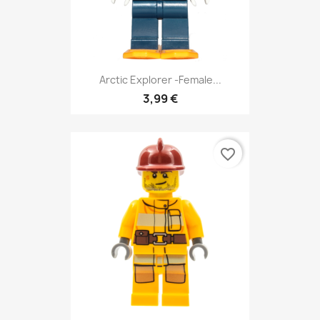
Arctic Explorer -Female...
3,99 €
favorite_border