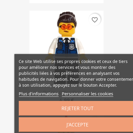
favorite_border
Ce site Web utilise ses propres cookies et ceux de tiers
pour améliorer nos services et vous montrer des
publicités liées à vos préférences en analysant vos
habitudes de navigation. Pour donner votre consenteme
à son utilisation, appuyez sur le bouton Accepter.
Police - OfficerGracie...
Plus d'informations
Personnaliser les cookies
4,99 €
REJETER TOUT
favorite_border
J'ACCEPTE