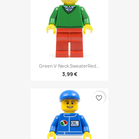
Green V-Neck SweaterRed...
3,99 €
favorite_border