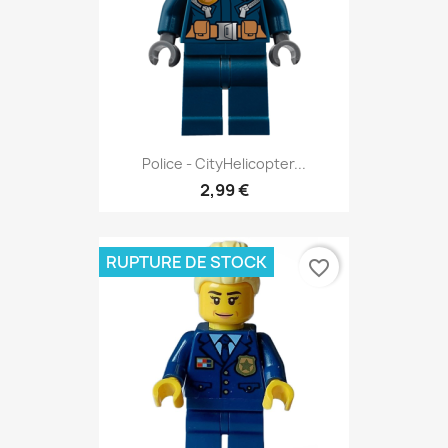
Police - CityHelicopter...
2,99 €
RUPTURE DE STOCK
favorite_border