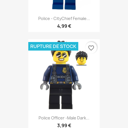
Police - CityChief Female...
4,99 €
RUPTURE DE STOCK
favorite_border
Police Officer -Male Dark...
3,99 €