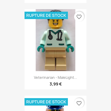
RUPTURE DE STOCK
favorite_border
Veterinarian - MaleLight...
3,99 €
RUPTURE DE STOCK
favorite_border