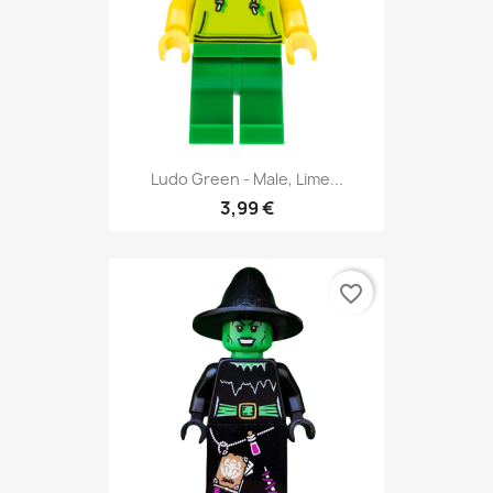
Ludo Green - Male, Lime...
3,99 €
favorite_border