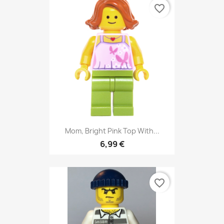
favorite_border
Mom, Bright Pink Top With...
6,99 €
favorite_border