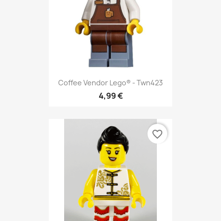
Coffee Vendor Lego® - Twn423
4,99 €
favorite_border