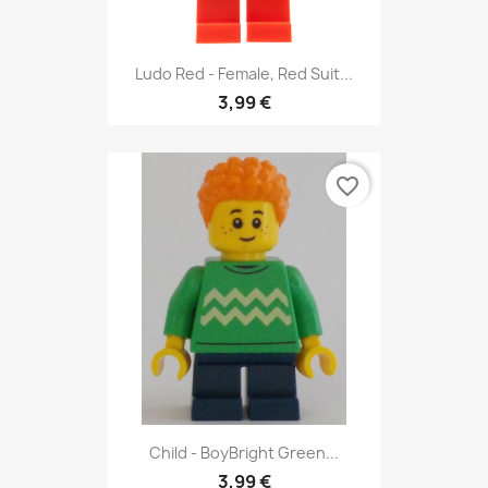
Ludo Red - Female, Red Suit...
3,99 €
favorite_border
Child - BoyBright Green...
3,99 €