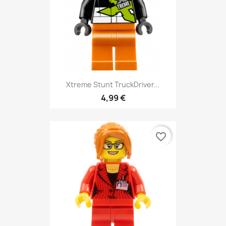
Xtreme Stunt TruckDriver...
4,99 €
favorite_border