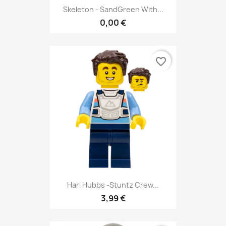
Skeleton - SandGreen With...
0,00 €
favorite_border
Harl Hubbs -Stuntz Crew...
3,99 €