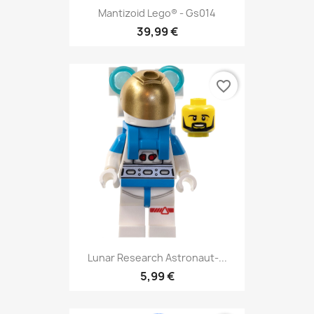
Mantizoid Lego® - Gs014
39,99 €
favorite_border
Lunar Research Astronaut-...
5,99 €