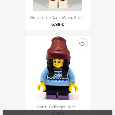
Woman Lion DanceWhite Shirt...
6,99 €
favorite_border
Child - GirlBright Light...
3,99 €