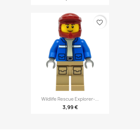
favorite_border
Wildlife Rescue Explorer-...
3,99 €