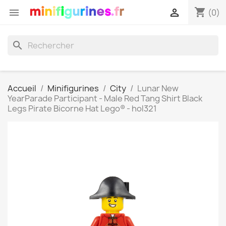
shopping_cart


(0)
search
Accueil
Minifigurines
City
Lunar New
YearParade Participant - Male Red Tang Shirt Black
Legs Pirate Bicorne Hat Lego® - hol321