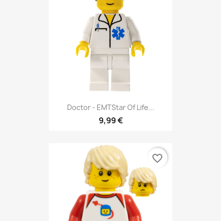
Doctor - EMTStar Of Life...
9,99 €
favorite_border