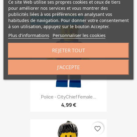
Ce site Web utilise ses propres cookies et ceux de tiers
pour améliorer nos services et vous montrer des
publicités liées à vos préférences en analysant vos
RUPTURE DE STOCK
habitudes de navigation. Pour donner votre consentement
favorite_border
à son utilisation, appuyez sur le bouton Accepter.
Plus d'informations
Personnaliser les cookies
REJETER TOUT
J'ACCEPTE
Police - CityChief Female...
4,99 €
favorite_border