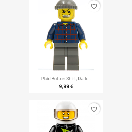
favorite_border
Plaid Button Shirt, Dark...
9,99 €
favorite_border