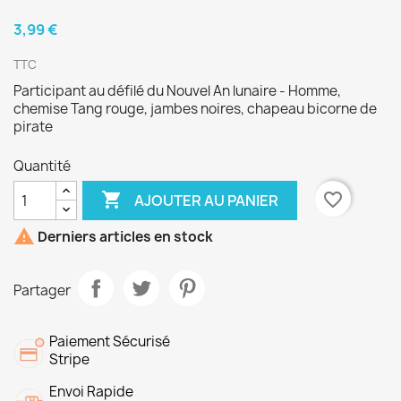
3,99 €
TTC
Participant au défilé du Nouvel An lunaire - Homme,
chemise Tang rouge, jambes noires, chapeau bicorne de
pirate
Quantité

favorite_border
AJOUTER AU PANIER

Derniers articles en stock
Partager
Paiement Sécurisé
Stripe
Envoi Rapide