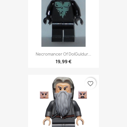
Necromancer Of DolGuldur...
19,99 €
favorite_border