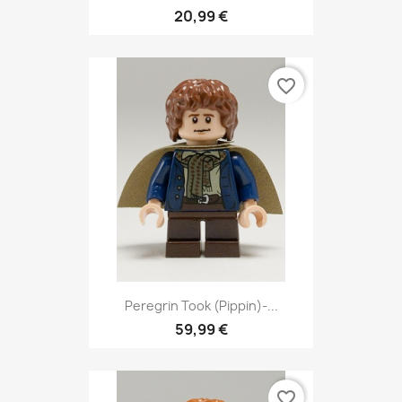
20,99 €
favorite_border
Peregrin Took (Pippin)-...
59,99 €
favorite_border