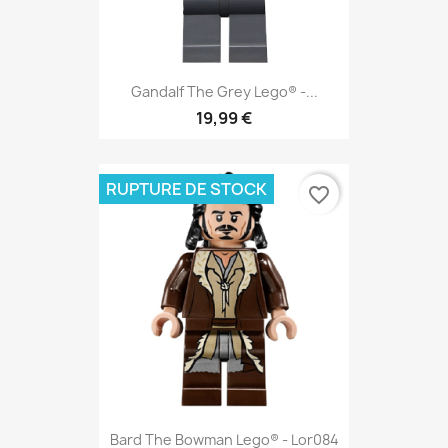
Gandalf The Grey Lego® -...
19,99 €
RUPTURE DE STOCK
favorite_border
Bard The Bowman Lego® - Lor084