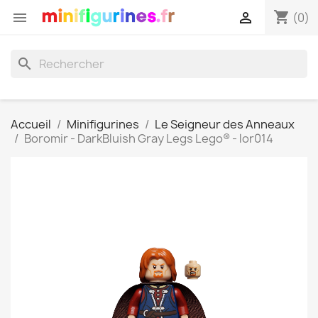
shopping_cart


(0)
search
Accueil
Minifigurines
Le Seigneur des Anneaux
Boromir - DarkBluish Gray Legs Lego® - lor014