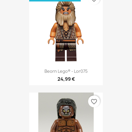
Beorn Lego® - Lor075
24,99 €
favorite_border