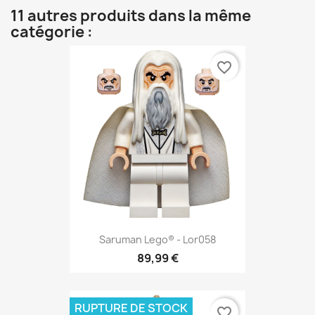
11 autres produits dans la même
catégorie :
favorite_border
Saruman Lego® - Lor058
89,99 €
RUPTURE DE STOCK
favorite_border