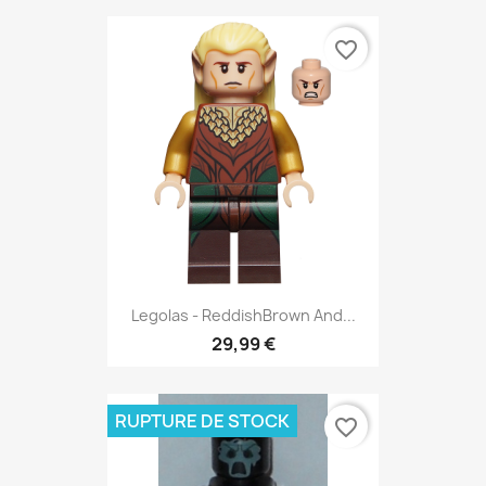
favorite_border
Legolas - ReddishBrown And...
29,99 €
RUPTURE DE STOCK
favorite_border