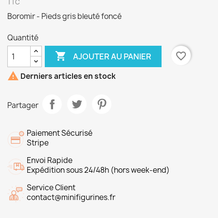
TTC
Boromir - Pieds gris bleuté foncé
Quantité

favorite_border
AJOUTER AU PANIER

Derniers articles en stock
Partager
Paiement Sécurisé
Stripe
Envoi Rapide
Expédition sous 24/48h (hors week-end)
Service Client
contact@minifigurines.fr