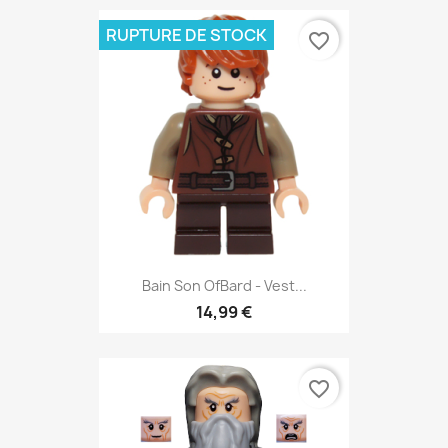
RUPTURE DE STOCK
favorite_border
Bain Son OfBard - Vest...
14,99 €
favorite_border