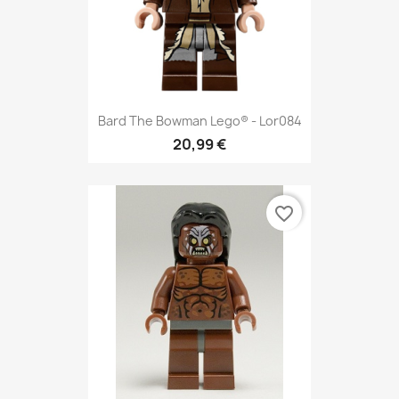
Bard The Bowman Lego® - Lor084
20,99 €
favorite_border