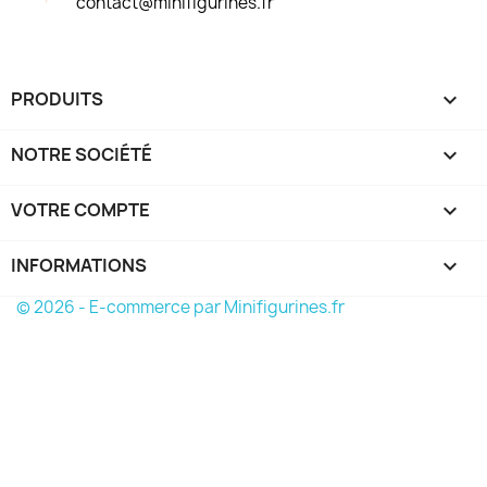
contact@minifigurines.fr
PRODUITS

NOTRE SOCIÉTÉ

VOTRE COMPTE

INFORMATIONS
keyboard_arrow_down
© 2026 - E-commerce par Minifigurines.fr