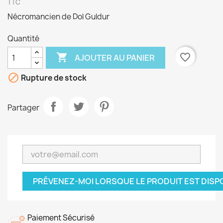
TTC
Nécromancien de Dol Guldur
Quantité

favorite_border
AJOUTER AU PANIER

Rupture de stock
Partager
PRÉVENEZ-MOI LORSQUE LE PRODUIT EST DISP
Paiement Sécurisé