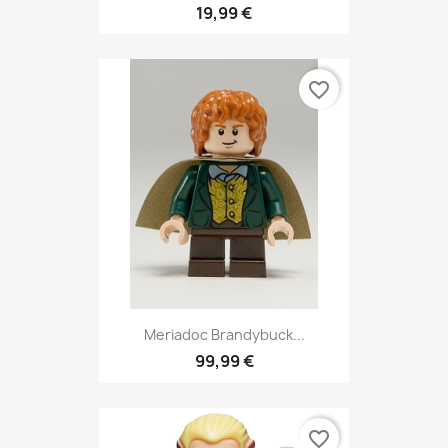
19,99 €
favorite_border
Meriadoc Brandybuck...
99,99 €
favorite_border