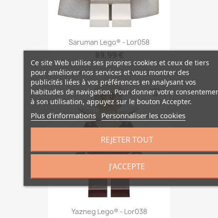
Saruman Lego® - Lor058
89,99 €
Ce site Web utilise ses propres cookies et ceux de tiers
pour améliorer nos services et vous montrer des
publicités liées à vos préférences en analysant vos
favorite_border
habitudes de navigation. Pour donner votre consenteme
à son utilisation, appuyez sur le bouton Accepter.
Plus d'informations
Personnaliser les cookies
REJETER TOUT
J'ACCEPTE
Yazneg Lego® - Lor038