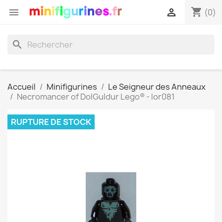
shopping_cart


(0)
search
Accueil
Minifigurines
Le Seigneur des Anneaux
Necromancer of DolGuldur Lego® - lor081
RUPTURE DE STOCK