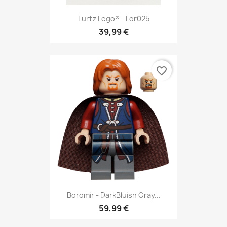
Lurtz Lego® - Lor025
39,99 €
favorite_border
Boromir - DarkBluish Gray...
59,99 €