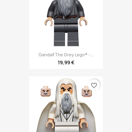
Gandalf The Grey Lego® -...
19,99 €
favorite_border