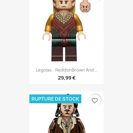
Legolas - ReddishBrown And...
29,99 €
RUPTURE DE STOCK
favorite_border