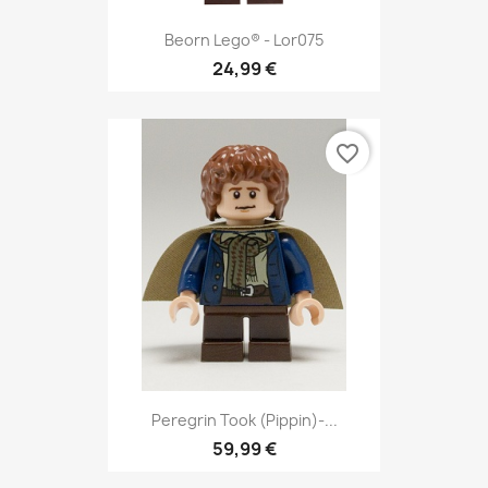
Beorn Lego® - Lor075
24,99 €
favorite_border
Peregrin Took (Pippin)-...
59,99 €