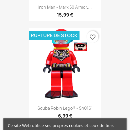
Iron Man - Mark 50 Armor,...
15,99 €
RUPTURE DE STOCK
favorite_border
Scuba Robin Lego® - Sh0161
6,99 €
Ce site Web utilise ses propres cookies et ceux de tiers