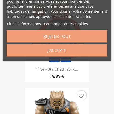
pour améliorer nos services et vous montrer des
publicités liées à vos préférences en analysant vos
favorite_border
habitudes de navigation. Pour donner votre consentement
à son utilisation, appuyez sur le bouton Accepter.
Plus d'informations
Personnaliser les cookies
REJETER TOUT
J'ACCEPTE
Thor - Starched Fabric...
14,99 €
favorite_border