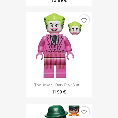
10,99 €
favorite_border
The Joker - Dark Pink Suit,...
11,99 €
favorite_border