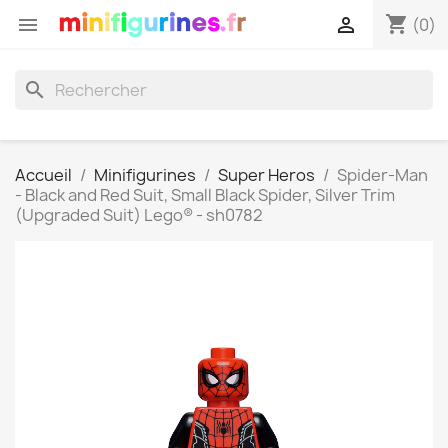
shopping_cart


(0)
search
Accueil
Minifigurines
Super Heros
Spider-Man
- Black and Red Suit, Small Black Spider, Silver Trim
(Upgraded Suit) Lego® - sh0782