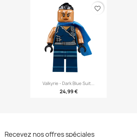
favorite_border
Valkyrie - Dark Blue Suit...
24,99 €
Recevez nos offres spéciales