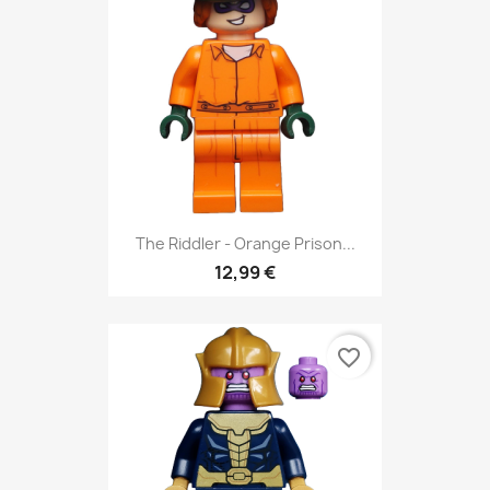
The Riddler - Orange Prison...
12,99 €
favorite_border