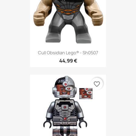
Cull Obsidian Lego® - Sh0507
44,99 €
favorite_border