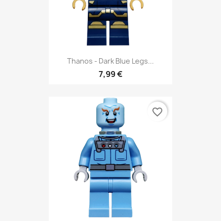
Thanos - Dark Blue Legs...
7,99 €
favorite_border