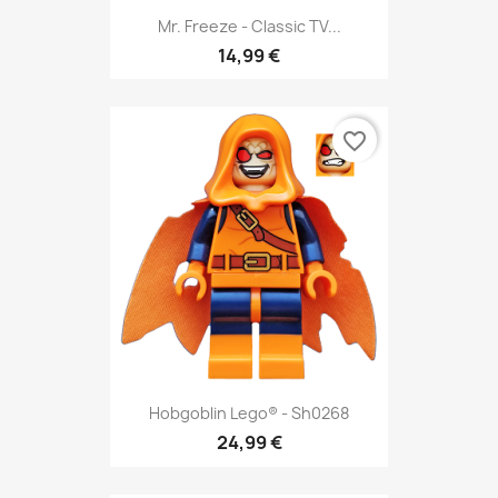
Mr. Freeze - Classic TV...
14,99 €
favorite_border
Hobgoblin Lego® - Sh0268
24,99 €