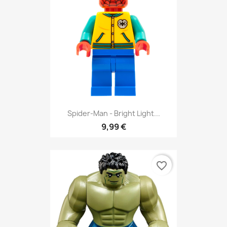
Spider-Man - Bright Light...
9,99 €
favorite_border