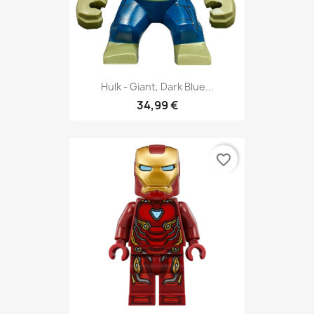
Hulk - Giant, Dark Blue...
34,99 €
favorite_border