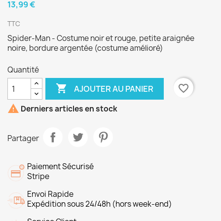
13,99 €
TTC
Spider-Man - Costume noir et rouge, petite araignée
noire, bordure argentée (costume amélioré)
Quantité

favorite_border
AJOUTER AU PANIER

Derniers articles en stock
Partager
Paiement Sécurisé
Stripe
Envoi Rapide
Expédition sous 24/48h (hors week-end)